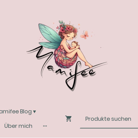
amifee Blog
Über mich