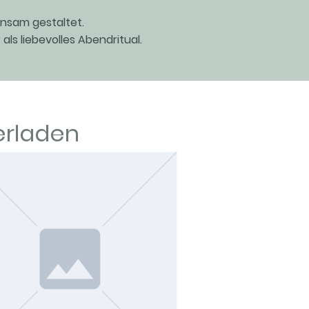
insam gestaltet.
als liebevolles Abendritual.
erladen