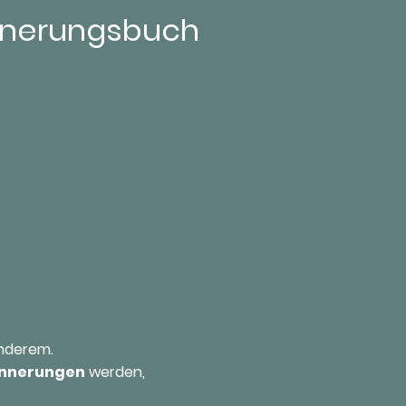
innerungsbuch
onderem.
rinnerungen
werden,