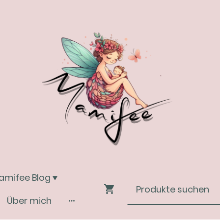
amifee Blog
Über mich