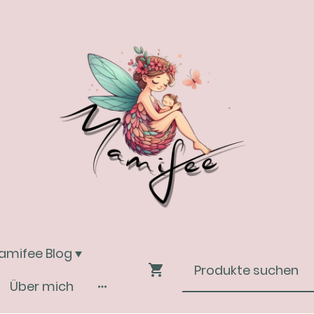
amifee Blog
Über mich