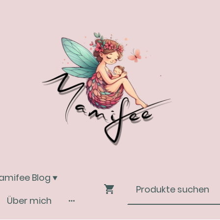
amifee Blog
Über mich