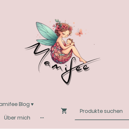
amifee Blog
Über mich