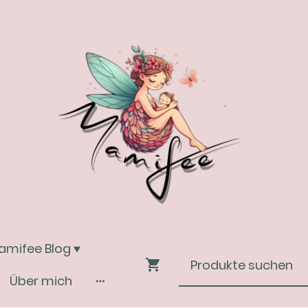
amifee Blog
Über mich