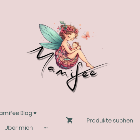
amifee Blog
Über mich