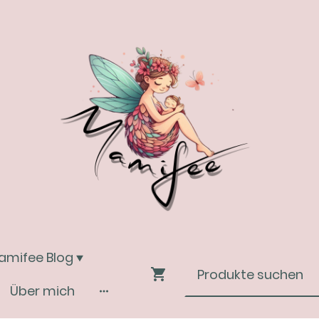
amifee Blog
Über mich