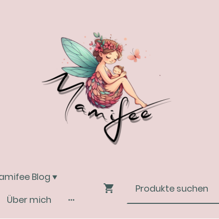
amifee Blog
Über mich